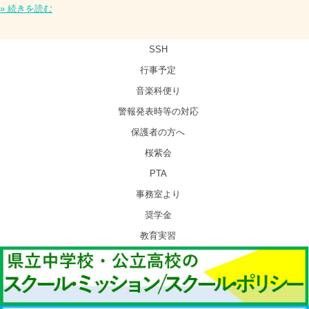
» 続きを読む
SSH
行事予定
音楽科便り
警報発表時等の対応
保護者の方へ
桜紫会
PTA
事務室より
奨学金
教育実習