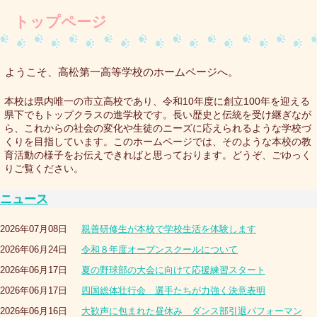
トップページ
ようこそ、高松第一高等学校のホームページへ。
本校は県内唯一の市立高校であり、令和10年度に創立100年を迎える
県下でもトップクラスの進学校です。長い歴史と伝統を受け継ぎなが
ら、これからの社会の変化や生徒のニーズに応えられるような学校づ
くりを目指しています。このホームページでは、そのような本校の教
育活動の様子をお伝えできればと思っております。どうぞ、ごゆっく
りご覧ください。
ニュース
2026年07月08日
親善研修生が本校で学校生活を体験します
2026年06月24日
令和８年度オープンスクールについて
2026年06月17日
夏の野球部の大会に向けて応援練習スタート
2026年06月17日
四国総体壮行会 選手たちが力強く決意表明
2026年06月16日
大歓声に包まれた昼休み ダンス部引退パフォーマン