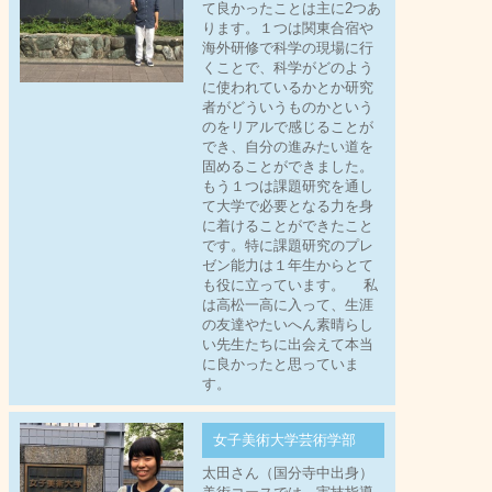
て良かったことは主に2つあ
ります。１つは関東合宿や
海外研修で科学の現場に行
くことで、科学がどのよう
に使われているかとか研究
者がどういうものかという
のをリアルで感じることが
でき、自分の進みたい道を
固めることができました。
もう１つは課題研究を通し
て大学で必要となる力を身
に着けることができたこと
です。特に課題研究のプレ
ゼン能力は１年生からとて
も役に立っています。 私
は高松一高に入って、生涯
の友達やたいへん素晴らし
い先生たちに出会えて本当
に良かったと思っていま
す。
女子美術大学芸術学部
太田さん（国分寺中出身）