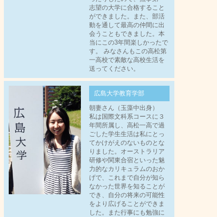
志望の大学に合格すること
ができました。また、部活
動を通して最高の仲間に出
会うこともできました。本
当にこの3年間楽しかったで
す。 みなさんもこの高松第
一高校で素敵な高校生活を
送ってください。
広島大学教育学部
朝妻さん（玉藻中出身）
私は国際文科系コースに３
年間所属し、高松一高で過
ごした学生生活は私にとっ
てかけがえのないものとな
りました。オーストラリア
研修や関東合宿といった魅
力的なカリキュラムのおか
げで、これまで自分が知ら
なかった世界を知ることが
でき、自分の将来の可能性
をより広げることができま
した。また行事にも勉強に