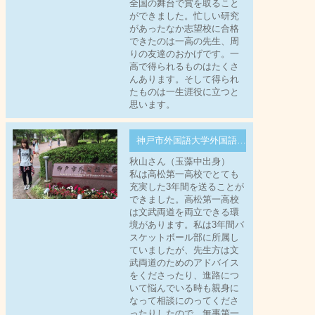
全国の舞台で賞を取ること
ができました。忙しい研究
があったなか志望校に合格
できたのは一高の先生、周
りの友達のおかげです。一
高で得られるものはたくさ
んあります。そして得られ
たものは一生涯役に立つと
思います。
神戸市外国語大学外国語学部
秋山さん（玉藻中出身）
私は高松第一高校でとても
充実した3年間を送ることが
できました。高松第一高校
は文武両道を両立できる環
境があります。私は3年間バ
スケットボール部に所属し
ていましたが、先生方は文
武両道のためのアドバイス
をくださったり、進路につ
いて悩んでいる時も親身に
なって相談にのってくださ
ったりしたので、無事第一