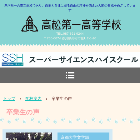
県内唯一の市立高校であり、自主と自律に拠る自由の精神を備えた人間の育成をめざしていま
す
TEL.087-861-0244
〒760-0074 香川県高松市桜町2-5-10
トップ
›
学校案内
›
卒業生の声
卒業生の声
京都大学文学部