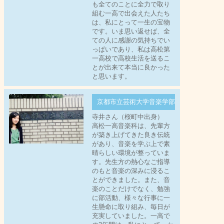
も全てのことに全力で取り
組む一高で出会えた人たち
は、私にとって一生の宝物
です。いま思い返せば、全
ての人に感謝の気持ちでい
っぱいであり、私は高松第
一高校で高校生活を送るこ
とが出来て本当に良かった
と思います。
京都市立芸術大学音楽学部
寺井さん（桜町中出身）
高松一高音楽科は、先輩方
が築き上げてきた良き伝統
があり、音楽を学ぶ上で素
晴らしい環境が整っていま
す。先生方の熱心なご指導
のもと音楽の深みに浸るこ
とができました。また、音
楽のことだけでなく、勉強
に部活動、様々な行事に一
生懸命に取り組み、毎日が
充実していました。一高で