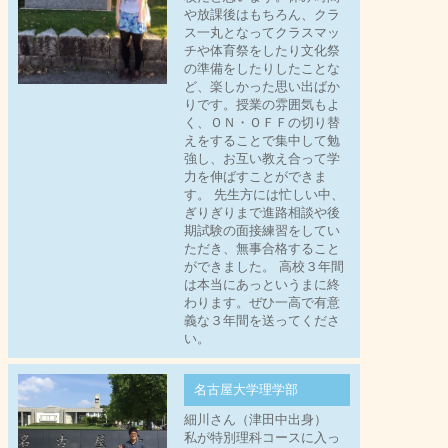
や放課後はもちろん、クラ
ス一丸となってクラスマッ
チや体育祭をしたり文化祭
の準備をしたりしたことな
ど、楽しかった思い出ばか
りです。授業の雰囲気もよ
く、ＯＮ・ＯＦＦの切り替
えをすることで集中して勉
強し、お互い教え合って学
力を伸ばすことができま
す。 先生方には忙しい中、
ぎりぎりまで進路相談や後
期試験の面接練習をしてい
ただき、無事合格すること
ができました。 高校３年間
は本当にあっというまに終
わります。ぜひ一高で有意
義な３年間を送ってくださ
い。
名古屋大学理学部
細川さん（津田中出身）
私が特別理科コースに入っ