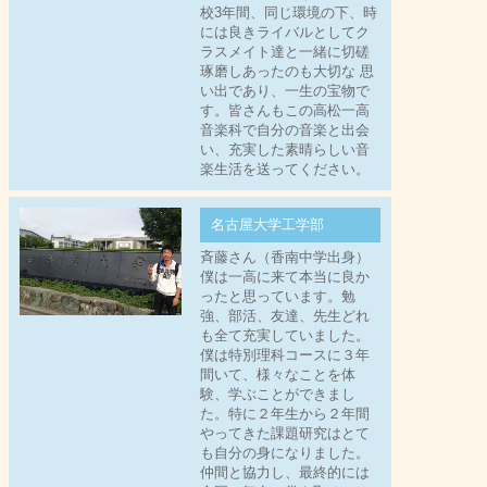
校3年間、同じ環境の下、時
には良きライバルとしてク
ラスメイト達と一緒に切磋
琢磨しあったのも大切な 思
い出であり、一生の宝物で
す。皆さんもこの高松一高
音楽科で自分の音楽と出会
い、充実した素晴らしい音
楽生活を送ってください。
名古屋大学工学部
斉藤さん（香南中学出身）
僕は一高に来て本当に良か
ったと思っています。勉
強、部活、友達、先生どれ
も全て充実していました。
僕は特別理科コースに３年
間いて、様々なことを体
験、学ぶことができまし
た。特に２年生から２年間
やってきた課題研究はとて
も自分の身になりました。
仲間と協力し、最終的には