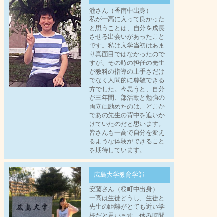
瀧さん（香南中出身）
私が一高に入って良かった
と思うことは、自分を成長
させる出会いがあったこと
です。私は入学当初はあま
り真面目ではなかったので
すが、その時の担任の先生
が教科の指導の上手さだけ
でなく人間的に尊敬できる
方でした。今思うと、自分
が三年間、部活動と勉強の
両立に励めたのは、どこか
であの先生の背中を追いか
けていたのだと思います。
皆さんも一高で自分を変え
るような体験ができること
を期待しています。
広島大学教育学部
安藤さん（桜町中出身）
一高は生徒どうし、生徒と
先生の距離がとても近い学
校だと思います。休み時間