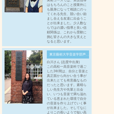
美術コースでは、実技指導
はもちろんのこと授業外に
も親身になって相談にのっ
てくれる先生、競い合い励
まし合える友達に出会うこ
とが出来ました。少人数な
らではの濃い指導と良い信
頼関係は、これから受験に
挑む皆さんの大きな支えと
なると思います。
東京藝術大学音楽学部声楽科
白川さん (志度中出身)
この高松一高音楽科で過ご
した3年間は、自分と音楽と
真正面から向かい合う事が
出来たとても有意義なもの
だったと思います。素晴ら
しい先生方や先輩と出会
い、いつも音楽で満ち溢れ
ている恵まれた環境で自分
の音楽を作り上げていく事
が出来ました。そしてなに
よりこの長いようで短い高