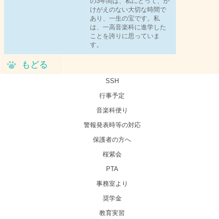
の3年間は、私にとって、か
けがえのない大切な時間で
あり、一生の宝です。私
は、一高音楽科に進学した
ことを誇りに思っていま
す。
もどる
SSH
行事予定
音楽科便り
警報発表時等の対応
保護者の方へ
桜紫会
PTA
事務室より
奨学金
教育実習