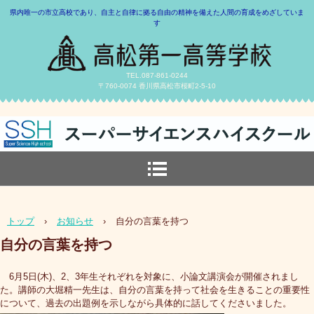
県内唯一の市立高校であり、自主と自律に拠る自由の精神を備えた人間の育成をめざしていま
す
TEL.087-861-0244
〒760-0074 香川県高松市桜町2-5-10
トップ
›
お知らせ
›
自分の言葉を持つ
自分の言葉を持つ
6月5日(木)、2、3年生それぞれを対象に、小論文講演会が開催されまし
た。講師の大堀精一先生は、自分の言葉を持って社会を生きることの重要性
について、過去の出題例を示しながら具体的に話してくださいました。