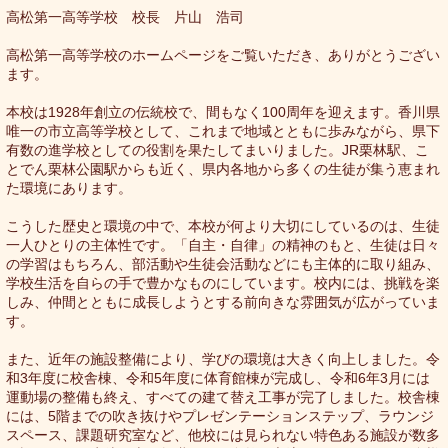
高松第一高等学校 校長 片山 浩司
高松第一高等学校のホームページをご覧いただき、ありがとうござい
ます。
本校は1928年創立の伝統校で、間もなく100周年を迎えます。香川県
唯一の市立高等学校として、これまで地域とともに歩みながら、県下
有数の進学校としての役割を果たしてまいりました。JR栗林駅、こ
とでん栗林公園駅からも近く、県内各地から多くの生徒が集う恵まれ
た環境にあります。
こうした歴史と環境の中で、本校が何より大切にしているのは、生徒
一人ひとりの主体性です。「自主・自律」の精神のもと、生徒は日々
の学習はもちろん、部活動や生徒会活動などにも主体的に取り組み、
学校生活を自らの手で豊かなものにしています。校内には、挑戦を楽
しみ、仲間とともに成長しようとする前向きな雰囲気が広がっていま
す。
また、近年の施設整備により、学びの環境は大きく向上しました。令
和3年度に校舎棟、令和5年度に体育館棟が完成し、令和6年3月には
運動場の整備も終え、すべての建て替え工事が完了しました。校舎棟
には、5階までの吹き抜けやプレゼンテーションステップ、ラウンジ
スペース、課題研究室など、他校には見られない特色ある施設が数多