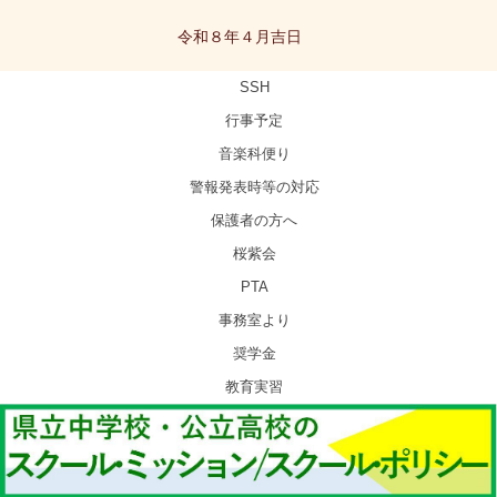
令和８年４月吉日
SSH
行事予定
音楽科便り
警報発表時等の対応
保護者の方へ
桜紫会
PTA
事務室より
奨学金
教育実習