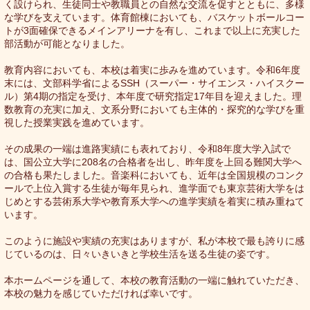
く設けられ、生徒同士や教職員との自然な交流を促すとともに、多様
な学びを支えています。体育館棟においても、バスケットボールコー
トが3面確保できるメインアリーナを有し、これまで以上に充実した
部活動が可能となりました。
教育内容においても、本校は着実に歩みを進めています。令和6年度
末には、文部科学省によるSSH（スーパー・サイエンス・ハイスクー
ル）第4期の指定を受け、本年度で研究指定17年目を迎えました。理
数教育の充実に加え、文系分野においても主体的・探究的な学びを重
視した授業実践を進めています。
その成果の一端は進路実績にも表れており、令和8年度大学入試で
は、国公立大学に208名の合格者を出し、昨年度を上回る難関大学へ
の合格も果たしました。音楽科においても、近年は全国規模のコンク
ールで上位入賞する生徒が毎年見られ、進学面でも東京芸術大学をは
じめとする芸術系大学や教育系大学への進学実績を着実に積み重ねて
います。
このように施設や実績の充実はありますが、私が本校で最も誇りに感
じているのは、日々いきいきと学校生活を送る生徒の姿です。
本ホームページを通して、本校の教育活動の一端に触れていただき、
本校の魅力を感じていただければ幸いです。