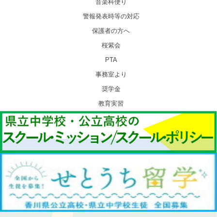
音楽科便り
警報発表時等の対応
保護者の方へ
桜紫会
PTA
事務室より
奨学金
教育実習