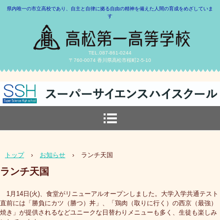
県内唯一の市立高校であり、自主と自律に拠る自由の精神を備えた人間の育成をめざしていま
す
TEL.087-861-0244
〒760-0074 香川県高松市桜町2-5-10
トップ
›
お知らせ
›
ランチ天国
ランチ天国
1月14日(火)、食堂がリニューアルオープンしました。大学入学共通テスト
直前には「勝負にカツ（勝つ）丼」、「鶏肉（取りに行く）の西京（最強）
焼き」が提供されるなどユニークな日替わりメニューも多く、生徒も楽しみ