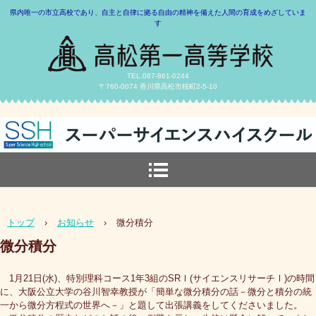
県内唯一の市立高校であり、自主と自律に拠る自由の精神を備えた人間の育成をめざしていま
す
TEL.087-861-0244
〒760-0074 香川県高松市桜町2-5-10
トップ
›
お知らせ
›
微分積分
微分積分
1月21日(水)、特別理科コース1年3組のSRⅠ(サイエンスリサーチⅠ)の時間
に、大阪公立大学の谷川智幸教授が「簡単な微分積分の話－微分と積分の統
一から微分方程式の世界へ－」と題して出張講義をしてくださいました。