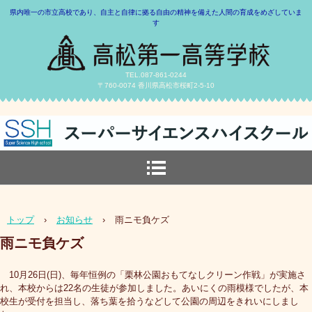
県内唯一の市立高校であり、自主と自律に拠る自由の精神を備えた人間の育成をめざしていま
す
TEL.087-861-0244
〒760-0074 香川県高松市桜町2-5-10
トップ
›
お知らせ
›
雨ニモ負ケズ
雨ニモ負ケズ
10月26日(日)、毎年恒例の「栗林公園おもてなしクリーン作戦」が実施さ
れ、本校からは22名の生徒が参加しました。あいにくの雨模様でしたが、本
校生が受付を担当し、落ち葉を拾うなどして公園の周辺をきれいにしまし