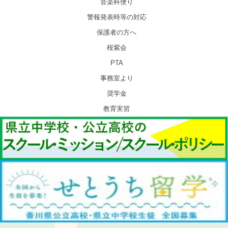
音楽科便り
警報発表時等の対応
保護者の方へ
桜紫会
PTA
事務室より
奨学金
教育実習