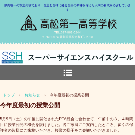
県内唯一の市立高校であり、自主と自律に拠る自由の精神を備えた人間の育成をめざしていま
す
TEL.087-861-0244
〒760-0074 香川県高松市桜町2-5-10
トップ
›
お知らせ
›
今年度最初の授業公開
今年度最初の授業公開
5月9日（土）の午後に開催されたPTA総会に合わせて、午前中の３、４時間
目に授業公開の機会を設けました。各ご家庭にご案内したところ、多くの保
護者の皆様にご来校いただき、授業の様子をご参観いただきました。