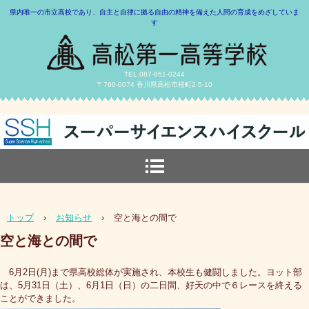
県内唯一の市立高校であり、自主と自律に拠る自由の精神を備えた人間の育成をめざしていま
す
TEL.087-861-0244
〒760-0074 香川県高松市桜町2-5-10
トップ
›
お知らせ
›
空と海との間で
空と海との間で
6月2日(月)まで県高校総体が実施され、本校生も健闘しました。ヨット部
は、5月31日（土）、6月1日（日）の二日間、好天の中で６レースを終える
ことができました。