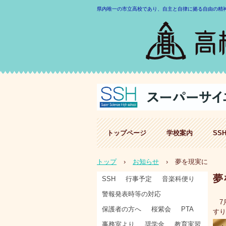
県内唯一の市立高校であり、自主と自律に拠る自由の精
トップページ
学校案内
SS
トップ
›
お知らせ
›
夢を現実に
夢
SSH
行事予定
音楽科便り
警報発表時等の対応
7月
保護者の方へ
桜紫会
PTA
すり
事務室より
奨学金
教育実習