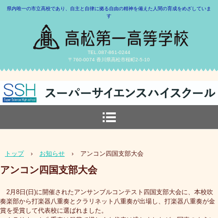
県内唯一の市立高校であり、自主と自律に拠る自由の精神を備えた人間の育成をめざしていま
す
TEL.087-861-0244
〒760-0074 香川県高松市桜町2-5-10
トップ
›
お知らせ
›
アンコン四国支部大会
アンコン四国支部大会
2月8日(日)に開催されたアンサンブルコンテスト四国支部大会に、本校吹
奏楽部から打楽器八重奏とクラリネット八重奏が出場し、打楽器八重奏が金
賞を受賞して代表校に選ばれました。