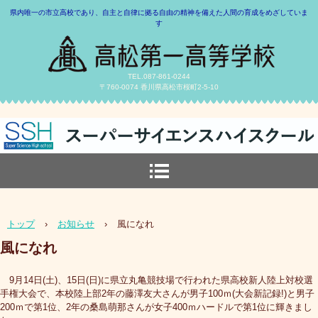
県内唯一の市立高校であり、自主と自律に拠る自由の精神を備えた人間の育成をめざしていま
す
TEL.087-861-0244
〒760-0074 香川県高松市桜町2-5-10
トップ
›
お知らせ
›
風になれ
風になれ
9月14日(土)、15日(日)に県立丸亀競技場で行われた県高校新人陸上対校選
手権大会で、本校陸上部2年の藤澤友大さんが男子100ｍ(大会新記録!)と男子
200ｍで第1位、2年の桑島萌那さんが女子400ｍハードルで第1位に輝きまし