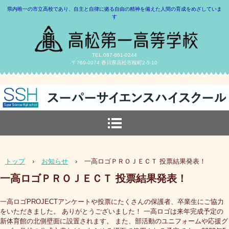
県内唯一の市立高校であり、自主と自律に拠る自由の精神を備えた人間の育成をめざしていま
す
TEL.087-861-0244
〒760-0074 香川県高松市桜町2-5-10
トップ
›
お知らせ
›
一高ロゴＰＲＯＪＥＣＴ 投票結果発表！
一高ロゴＰＲＯＪＥＣＴ 投票結果発表！
一高ロゴPROJECTアンケートや投票にたくさんの保護者、卒業生にご協力
をいただきました。 ありがとうございました！ 一高ロゴは来年完成予定の
新体育館の北側壁面に設置されます。 また、部活動のユニフォームや応援グ