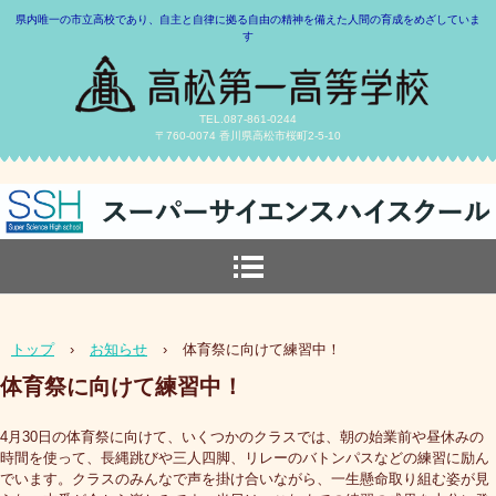
県内唯一の市立高校であり、自主と自律に拠る自由の精神を備えた人間の育成をめざしていま
す
TEL.087-861-0244
〒760-0074 香川県高松市桜町2-5-10
トップ
›
お知らせ
›
体育祭に向けて練習中！
体育祭に向けて練習中！
4月30日の体育祭に向けて、いくつかのクラスでは、朝の始業前や昼休みの
時間を使って、長縄跳びや三人四脚、リレーのバトンパスなどの練習に励ん
でいます。クラスのみんなで声を掛け合いながら、一生懸命取り組む姿が見