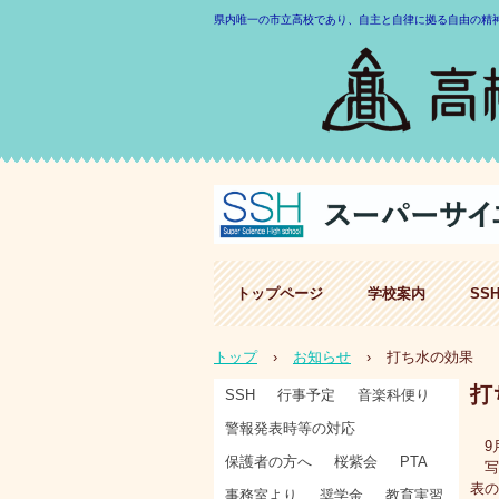
県内唯一の市立高校であり、自主と自律に拠る自由の精
トップページ
学校案内
SS
トップ
›
お知らせ
›
打ち水の効果
打
SSH
行事予定
音楽科便り
警報発表時等の対応
9月
保護者の方へ
桜紫会
PTA
写
表の
事務室より
奨学金
教育実習