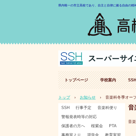
県内唯一の市立高校であり、自主と自律に拠る自由の精
トップページ
学校案内
SS
トップ
›
お知らせ
›
音楽科冬季オー
音
SSH
行事予定
音楽科便り
警報発表時等の対応
音楽
保護者の方へ
桜紫会
PTA
事務室より
奨学金
教育実習