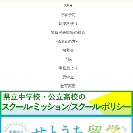
SSH
行事予定
音楽科便り
警報発表時等の対応
保護者の方へ
桜紫会
PTA
事務室より
奨学金
教育実習