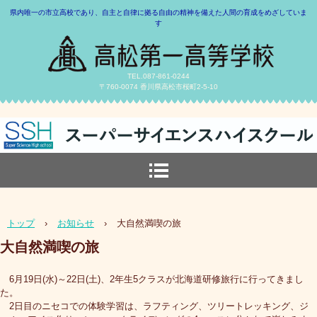
県内唯一の市立高校であり、自主と自律に拠る自由の精神を備えた人間の育成をめざしていま
す
TEL.087-861-0244
〒760-0074 香川県高松市桜町2-5-10
トップ
›
お知らせ
›
大自然満喫の旅
大自然満喫の旅
6月19日(水)～22日(土)、2年生5クラスが北海道研修旅行に行ってきまし
た。
2日目のニセコでの体験学習は、ラフティング、ツリートレッキング、ジ